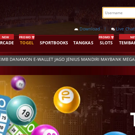
Download |
Live Ch
NEW
PROMO
PROMO
NE
RCADE
TOGEL
SPORTBOOKS
TANGKAS
SLOTS
TEMBA
E-WALLET JAGO JENIUS MANDIRI MAYBANK MEGA OCBC PANIN PERMA