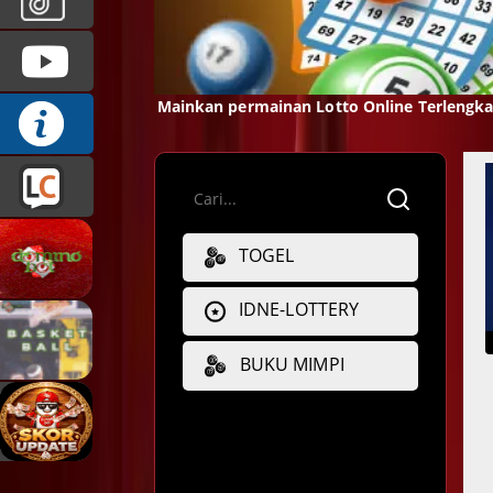
DOMINOBET_OFFICIAL
Mainkan permainan Lotto Online Terlengka
INFO
DOMINOBET
LIVE
CHAT
TOGEL
IDNE-LOTTERY
BUKU MIMPI