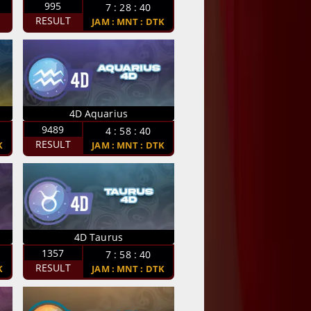
995
7 : 28 : 38
RESULT
JAM : MNT : DTK
4D Aquarius
9489
4 : 58 : 38
RESULT
K
JAM : MNT : DTK
4D Taurus
1357
7 : 58 : 38
RESULT
K
JAM : MNT : DTK