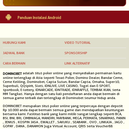
© Copyright 2026 silverdominobetid.xyz - All right reserved | 18+
Panduan Instalasi Android
HUBUNGI KAMI
VIDEO TUTORIAL
JADWAL BANK
SPONSORSHIP
CARA BERMAIN
LINK ALTERNATIF
adalah situs poker online yang menyediakan permainan kartu
DOMINOBET
online terlengkap di Asia seperti Texas Poker, Domino Dealer, Bandar Ceme,
Ceme Keliling, Dominobet, Capsa Susun, Bandar Capsa, Omaha, Super10,
Superbull, QQspirit, Slots, IDNLIVE, LIVE CASINO, Togel dan E-SPORT,
sportbook, E-lottery, IDNARCADE, IDNTRADE, IDNRAFFLE, TEMBAK IKAN, serta
MM Tangkas. Hanya dengan satu kali pendaftaran anda dapat bermain di
semua game terbaik dan terlengkap di Dominobet seumur hidup anda.
DOMINOBET merupakan situs poker online yang terpercaya dengan deposit
Rp 10.000 anda dapat bermain semua game dan mendapatkan keuntungan
bersama kami. Fasilitas bank yang kami miliki sangat lengkap seperti BCA,
BSI, BNI, BRI, CIMBNIAGA, MANDIRI, MAYBANK, MEGA, PERMATA, SINARMAS, PANIN
, JENIUS , KOSPIN JASA , EWALLET , SAKUKU , SEABANK , OVO , LINKAJA , JAGO ,
GOPAY , DANA , DANAMON juga Virtual Account, QRIS serta Voucher88