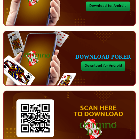
Download for Android
NEW
TANGKAS
RTP
DEPOSIT
WITHDRAW
DOWNLOAD POKER
PROMOSI
Download for Android
DOWNLOAD APLIKASI
REFERRAL
JACKPOT
VIP MEMBER
HUBUNGI KAMI